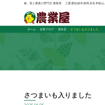
種・苗と農業の専門店“農業屋” 三重,愛知,岐阜,静岡,奈良,和歌
ホーム
店長ブログ
員弁店
さつまいも入りました
さつまいも入りました