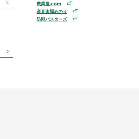
農業屋.com
産直市場みのり
防獣バスターズ