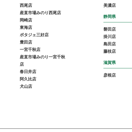
西尾店
美濃店
産直市場みのり西尾店
静岡県
岡崎店
東海店
磐田店
ポタジェ三好店
掛川店
豊田店
島田店
一宮千秋店
藤枝店
産直市場みのり一宮千秋
滋賀県
店
春日井店
彦根店
阿久比店
犬山店