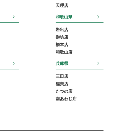
天理店
和歌山県
岩出店
御坊店
橋本店
和歌山店
兵庫県
三田店
稲美店
たつの店
南あわじ店