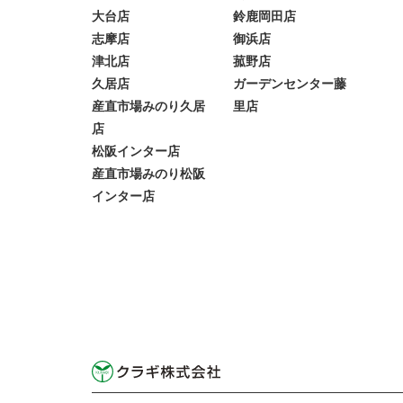
大台店
鈴鹿岡田店
志摩店
御浜店
津北店
菰野店
久居店
ガーデンセンター藤
産直市場みのり久居
里店
店
松阪インター店
産直市場みのり松阪
インター店