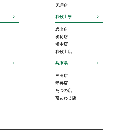
天理店
和歌山県
岩出店
御坊店
橋本店
和歌山店
兵庫県
三田店
稲美店
たつの店
南あわじ店