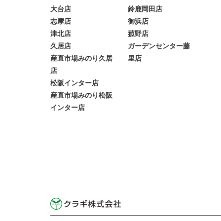
大台店
鈴鹿岡田店
志摩店
御浜店
津北店
菰野店
久居店
ガーデンセンター藤
産直市場みのり久居
里店
店
松阪インター店
産直市場みのり松阪
インター店