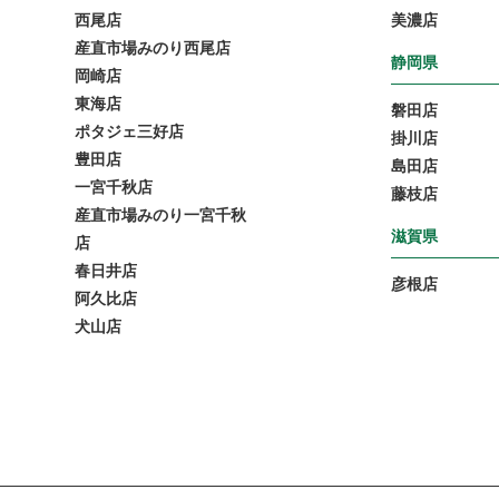
西尾店
美濃店
産直市場みのり西尾店
静岡県
岡崎店
東海店
磐田店
ポタジェ三好店
掛川店
豊田店
島田店
一宮千秋店
藤枝店
産直市場みのり一宮千秋
滋賀県
店
春日井店
彦根店
阿久比店
犬山店