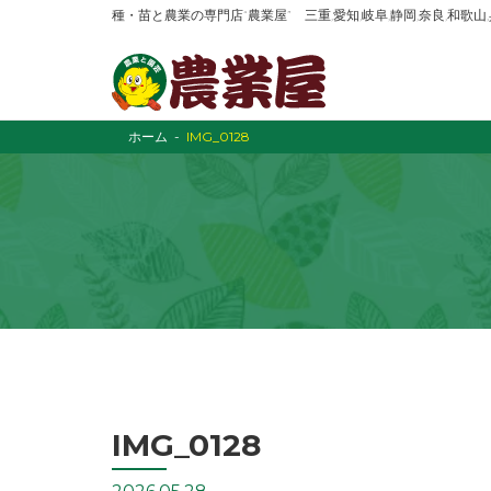
種・苗と農業の専門店“農業屋” 三重,愛知,岐阜,静岡,奈良,和歌
ホーム
IMG_0128
IMG_0128