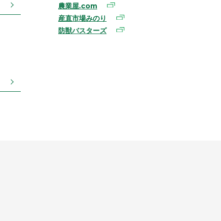
農業屋.com
産直市場みのり
防獣バスターズ