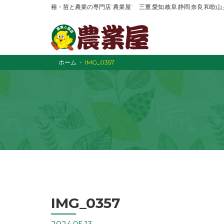
種・苗と農業の専門店“農業屋” 三重,愛知,岐阜,静岡,奈良,和歌
ホーム
IMG_0357
IMG_0357