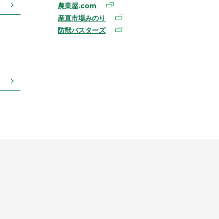
農業屋.com
産直市場みのり
防獣バスターズ