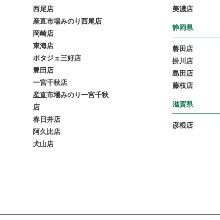
西尾店
美濃店
産直市場みのり西尾店
静岡県
岡崎店
東海店
磐田店
ポタジェ三好店
掛川店
豊田店
島田店
一宮千秋店
藤枝店
産直市場みのり一宮千秋
滋賀県
店
春日井店
彦根店
阿久比店
犬山店