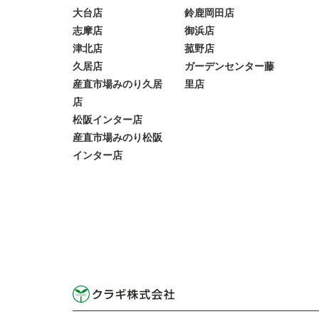
大台店
鈴鹿岡田店
志摩店
御浜店
津北店
菰野店
久居店
ガーデンセンター藤
産直市場みのり久居
里店
店
松阪インター店
産直市場みのり松阪
インター店