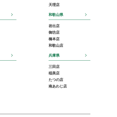
天理店
和歌山県
岩出店
御坊店
橋本店
和歌山店
兵庫県
三田店
稲美店
たつの店
南あわじ店