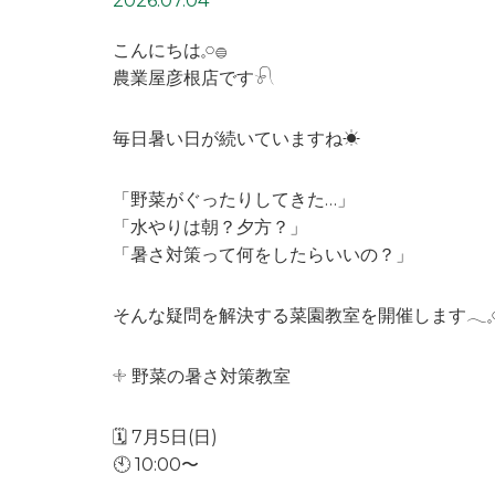
2026.07.04
こんにちは𓈒𓏸𓐍
農業屋彦根店です𓍯
毎日暑い日が続いていますね☀︎
「野菜がぐったりしてきた…」
「水やりは朝？夕方？」
「暑さ対策って何をしたらいいの？」
そんな疑問を解決する菜園教室を開催します𓂃𓈒
𓇬 野菜の暑さ対策教室
🗓 7月5日(日)
🕙 10:00〜