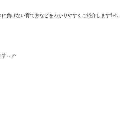
負けない育て方などをわかりやすくご紹介します𖤣𖥧𖥣｡
𓈒𓏸