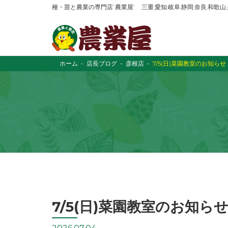
種・苗と農業の専門店“農業屋” 三重,愛知,岐阜,静岡,奈良,和歌
ホーム
店長ブログ
彦根店
7/5(日)菜園教室のお知らせ
7/5(日)菜園教室のお知ら