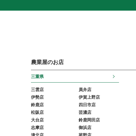
農業屋のお店
三重県
三雲店
員弁店
伊勢店
伊賀上野店
鈴鹿店
四日市店
松阪店
芸濃店
大台店
鈴鹿岡田店
志摩店
御浜店
津北店
菰野店