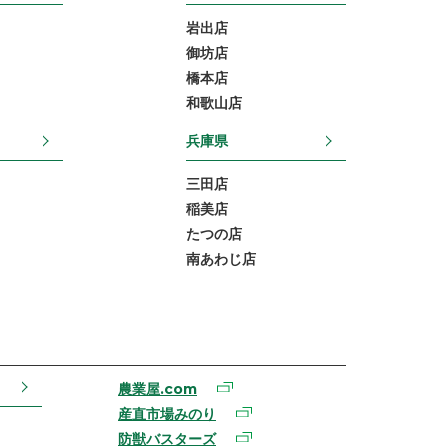
岩出店
御坊店
橋本店
和歌山店
兵庫県
三田店
稲美店
たつの店
南あわじ店
農業屋.com
産直市場みのり
防獣バスターズ