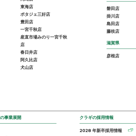
東海店
磐田店
ポタジェ三好店
掛川店
豊田店
島田店
一宮千秋店
藤枝店
産直市場みのり一宮千秋
滋賀県
店
春日井店
彦根店
阿久比店
犬山店
の事業展開
クラギの採用情報
2028 年新卒採用情報