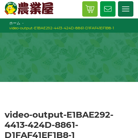
ホーム
video-output-E1BAE292-4413-424D-8861-D1FAF41EF1B8-1
video-output-E1BAE292-
4413-424D-8861-
D1FAF41EF1B8-1