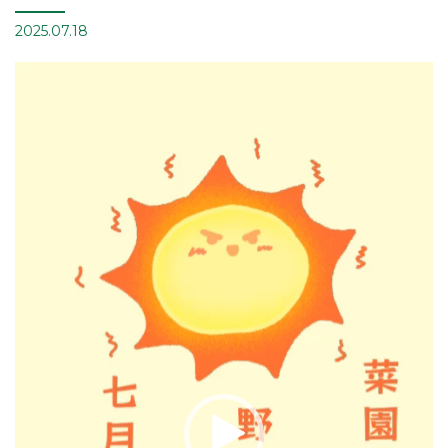
2025.07.18
動
画
プ
レ
ー
ヤ
ー