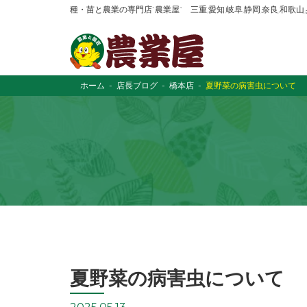
種・苗と農業の専門店“農業屋” 三重,愛知,岐阜,静岡,奈良,和歌
ホーム
店長ブログ
橋本店
夏野菜の病害虫について
夏野菜の病害虫について