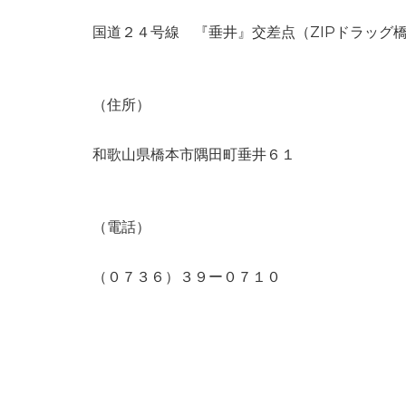
国道２４号線 『垂井』交差点（ZIPドラッグ
（住所）
和歌山県橋本市隅田町垂井６１
（電話）
（０７３６）３９ー０７１０