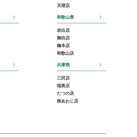
天理店
和歌山県
岩出店
御坊店
橋本店
和歌山店
兵庫県
三田店
稲美店
たつの店
南あわじ店