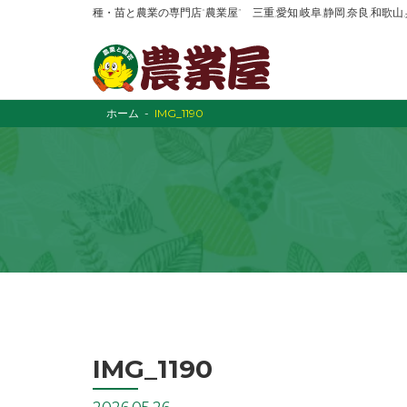
種・苗と農業の専門店“農業屋” 三重,愛知,岐阜,静岡,奈良,和歌
ホーム
IMG_1190
IMG_1190