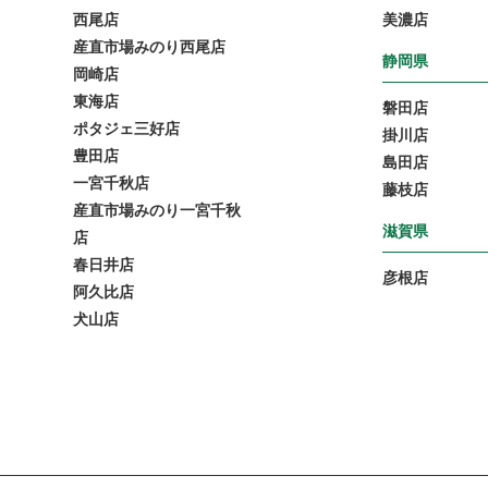
西尾店
美濃店
産直市場みのり西尾店
静岡県
岡崎店
東海店
磐田店
ポタジェ三好店
掛川店
豊田店
島田店
一宮千秋店
藤枝店
産直市場みのり一宮千秋
滋賀県
店
春日井店
彦根店
阿久比店
犬山店