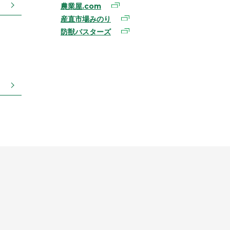
農業屋.com
産直市場みのり
防獣バスターズ