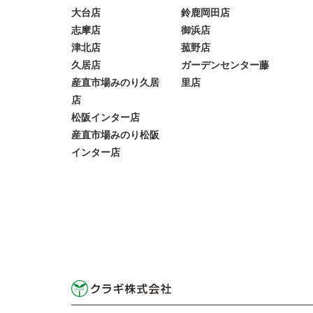
大台店
鈴鹿岡田店
志摩店
御浜店
津北店
菰野店
久居店
ガーデンセンター藤
産直市場みのり久居
里店
店
松阪インター店
産直市場みのり松阪
インター店