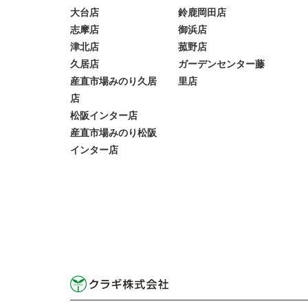
大台店
鈴鹿岡田店
志摩店
御浜店
津北店
菰野店
久居店
ガーデンセンター藤
産直市場みのり久居
里店
店
松阪インター店
産直市場みのり松阪
インター店