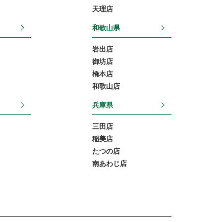
天理店
和歌山県
岩出店
御坊店
橋本店
和歌山店
兵庫県
三田店
稲美店
たつの店
南あわじ店