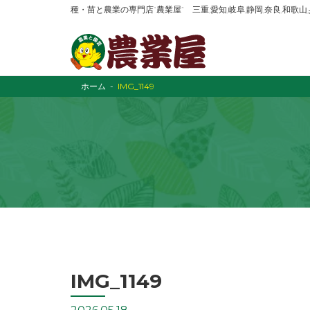
種・苗と農業の専門店“農業屋” 三重,愛知,岐阜,静岡,奈良,和歌
ホーム
IMG_1149
IMG_1149