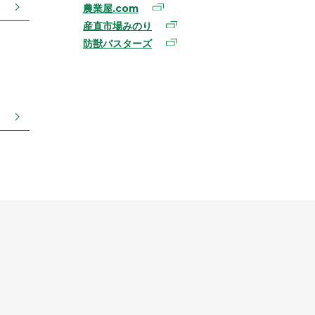
農業屋.com
産直市場みのり
防獣バスターズ