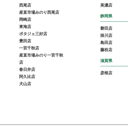
西尾店
美濃店
産直市場みのり西尾店
静岡県
岡崎店
東海店
磐田店
ポタジェ三好店
掛川店
豊田店
島田店
一宮千秋店
藤枝店
産直市場みのり一宮千秋
滋賀県
店
春日井店
彦根店
阿久比店
犬山店