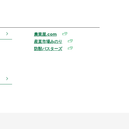
農業屋.com
産直市場みのり
防獣バスターズ