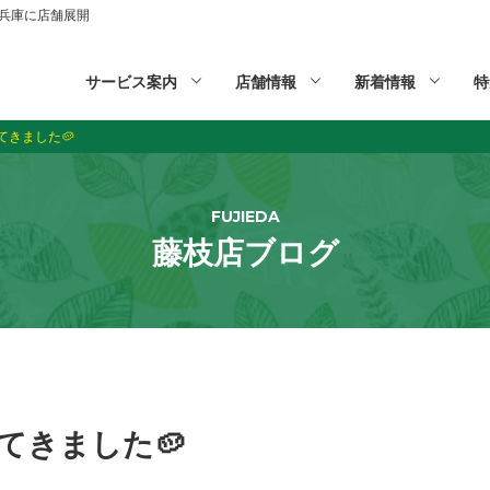
山,兵庫に店舗展開
サービス案内
店舗情報
新着情報
特
きました🥔
FUJIEDA
藤枝店ブログ
てきました🥔