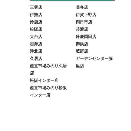
三雲店
員弁店
伊勢店
伊賀上野店
鈴鹿店
四日市店
松阪店
芸濃店
大台店
鈴鹿岡田店
志摩店
御浜店
津北店
菰野店
久居店
ガーデンセンター藤
産直市場みのり久居
里店
店
松阪インター店
産直市場みのり松阪
インター店