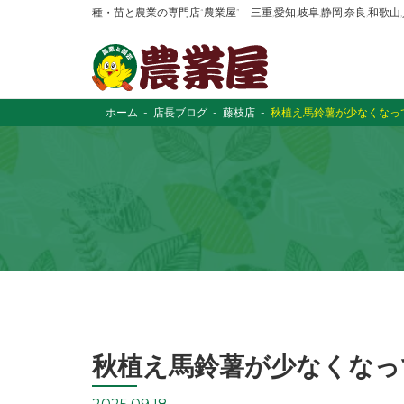
種・苗と農業の専門店“農業屋” 三重,愛知,岐阜,静岡,奈良,和歌
ホーム
店長ブログ
藤枝店
秋植え馬鈴薯が少なくなって
秋植え馬鈴薯が少なくなっ