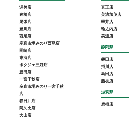
渥美店
真正店
豊橋店
美濃加茂店
尾張店
垂井店
豊川店
輪之内店
西尾店
美濃店
産直市場みのり西尾店
静岡県
岡崎店
東海店
磐田店
ポタジェ三好店
掛川店
豊田店
島田店
一宮千秋店
藤枝店
産直市場みのり一宮千秋
滋賀県
店
春日井店
彦根店
阿久比店
犬山店