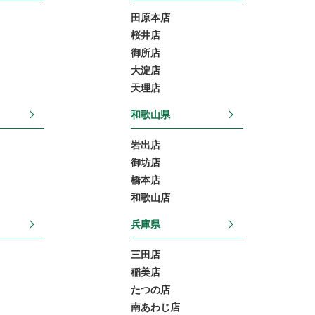
田原本店
桜井店
御所店
大淀店
天理店
和歌山県
岩出店
御坊店
橋本店
和歌山店
兵庫県
三田店
稲美店
たつの店
南あわじ店