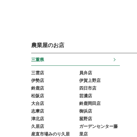
農業屋のお店
三重県
三雲店
員弁店
伊勢店
伊賀上野店
鈴鹿店
四日市店
松阪店
芸濃店
大台店
鈴鹿岡田店
志摩店
御浜店
津北店
菰野店
久居店
ガーデンセンター藤
産直市場みのり久居
里店