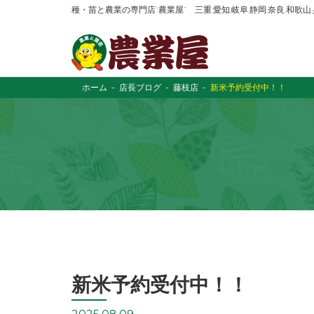
種・苗と農業の専門店“農業屋” 三重,愛知,岐阜,静岡,奈良,和歌
ホーム
店長ブログ
藤枝店
新米予約受付中！！
新米予約受付中！！