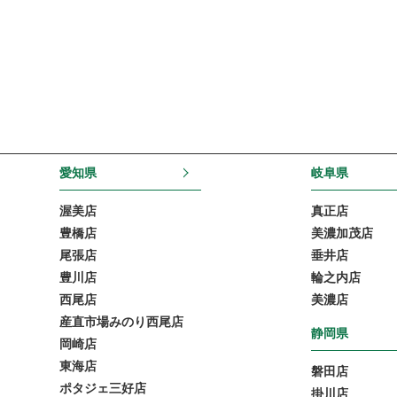
愛知県
岐阜県
渥美店
真正店
豊橋店
美濃加茂店
尾張店
垂井店
豊川店
輪之内店
西尾店
美濃店
産直市場みのり西尾店
静岡県
岡崎店
東海店
磐田店
ポタジェ三好店
掛川店