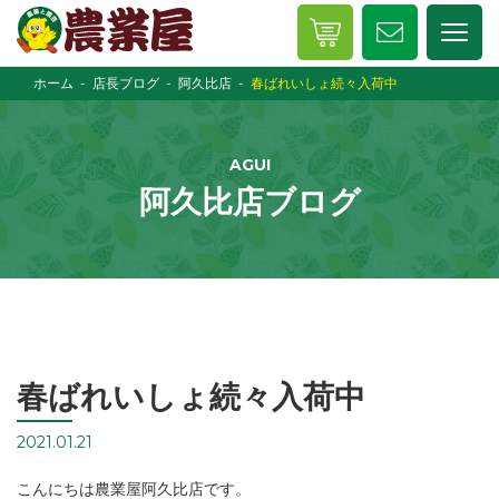
ホーム
店長ブログ
阿久比店
春ばれいしょ続々入荷中
AGUI
阿久比店ブログ
春ばれいしょ続々入荷中
2021.01.21
こんにちは農業屋阿久比店です。