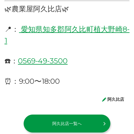
🌿農業屋阿久比店🌿
📍：
愛知県知多郡阿久比町植大野崎8-
1
☎️：
0569-49-3500
⏰：9:00〜18:00
阿久比店
阿久比店一覧へ