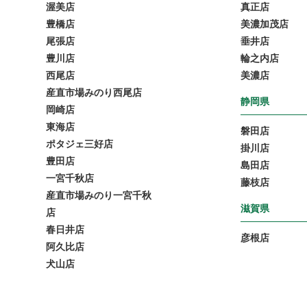
渥美店
真正店
豊橋店
美濃加茂店
尾張店
垂井店
豊川店
輪之内店
西尾店
美濃店
産直市場みのり西尾店
静岡県
岡崎店
東海店
磐田店
ポタジェ三好店
掛川店
豊田店
島田店
一宮千秋店
藤枝店
産直市場みのり一宮千秋
滋賀県
店
春日井店
彦根店
阿久比店
犬山店