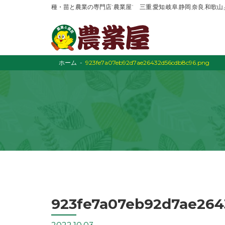
種・苗と農業の専門店“農業屋” 三重,愛知,岐阜,静岡,奈良,和歌
ホーム
923fe7a07eb92d7ae26432d56cdb8c96.png
923fe7a07eb92d7ae264