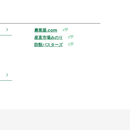
農業屋.com
産直市場みのり
防獣バスターズ