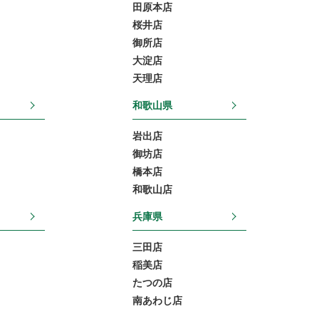
田原本店
桜井店
御所店
大淀店
天理店
和歌山県
岩出店
御坊店
橋本店
和歌山店
兵庫県
三田店
稲美店
たつの店
南あわじ店