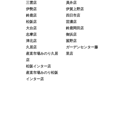
三雲店
員弁店
伊勢店
伊賀上野店
鈴鹿店
四日市店
松阪店
芸濃店
大台店
鈴鹿岡田店
志摩店
御浜店
津北店
菰野店
久居店
ガーデンセンター藤
産直市場みのり久居
里店
店
松阪インター店
産直市場みのり松阪
インター店