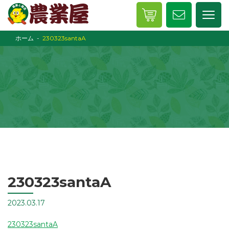
ホーム
230323santaA
230323santaA
2023.03.17
230323santaA