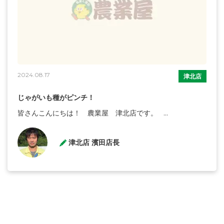
2024.08.17
津北店
じゃがいも種がピンチ！
皆さんこんにちは！ 農業屋 津北店です。 ...
津北店 濱田店長