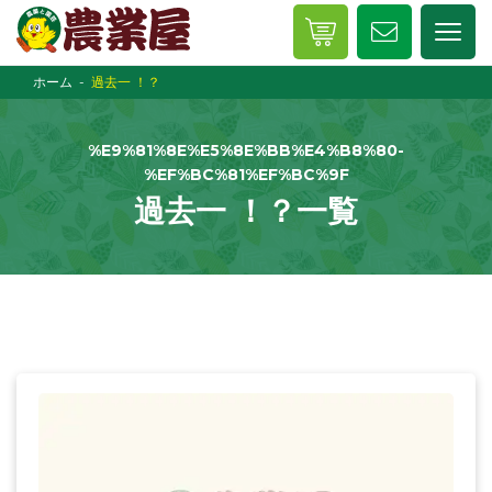
ホーム
過去一 ！？
%E9%81%8E%E5%8E%BB%E4%B8%80-
%EF%BC%81%EF%BC%9F
過去一 ！？一覧