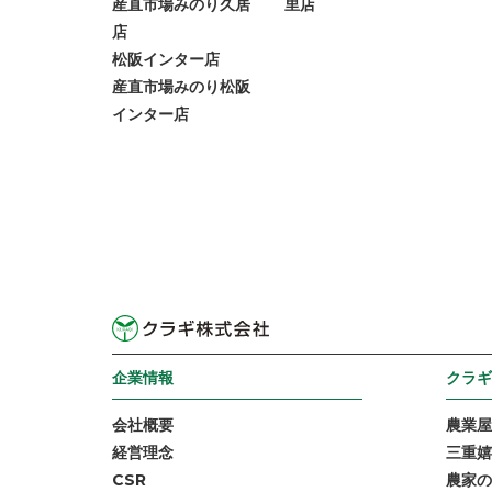
産直市場みのり久居
里店
店
松阪インター店
産直市場みのり松阪
インター店
企業情報
クラギ
会社概要
農業屋
経営理念
三重嬉
CSR
農家の