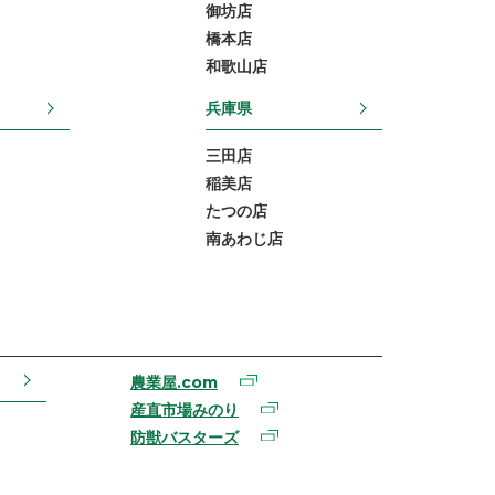
御坊店
橋本店
和歌山店
兵庫県
三田店
稲美店
たつの店
南あわじ店
農業屋.com
産直市場みのり
防獣バスターズ