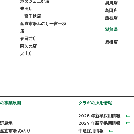
ポタジェ三好店
掛川店
豊田店
島田店
一宮千秋店
藤枝店
産直市場みのり一宮千秋
滋賀県
店
春日井店
彦根店
阿久比店
犬山店
の事業展開
クラギの採用情報
2028 年新卒採用情報
野農場
2027 年新卒採用情報
産直市場 みのり
中途採用情報