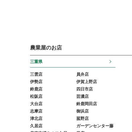
農業屋のお店
三重県
三雲店
員弁店
伊勢店
伊賀上野店
鈴鹿店
四日市店
松阪店
芸濃店
大台店
鈴鹿岡田店
志摩店
御浜店
津北店
菰野店
久居店
ガーデンセンター藤