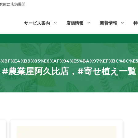
山,兵庫に店舗展開
サービス案内
店舗情報
新着情報
特
8%BF%E4%B9%85%E6%AF%94%E5%BA%97%EF%BC%8C%E5
#農業屋阿久比店，#寄せ植え一覧