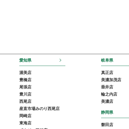
愛知県
岐阜県
渥美店
真正店
豊橋店
美濃加茂店
尾張店
垂井店
豊川店
輪之内店
西尾店
美濃店
産直市場みのり西尾店
静岡県
岡崎店
東海店
磐田店