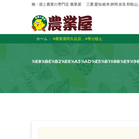
種・苗と農業の専門店“農業屋” 三重,愛知,岐阜,静岡,奈良,和歌
ホーム
#農業屋阿久比店，#寄せ植え
%E8%BE%B2%E6%A5%AD%E5%B1%8B%E9%9