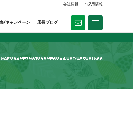
会社情報
採用情報
集/キャンペーン
店長ブログ
%AF%84%E3%81%9B%E6%A4%8D%E3%81%88