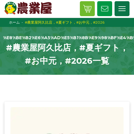
ホーム
#農業屋阿久比店，#夏ギフト，#お中元，#2026
%E8%BE%B2%E6%A5%AD%E5%B1%8B%E9%98%BF%E4%B
#農業屋阿久比店，#夏ギフト，
#お中元，#2026一覧