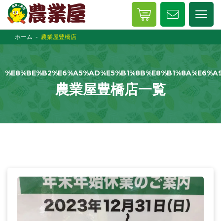
ホーム
農業屋豊橋店
%E8%BE%B2%E6%A5%AD%E5%B1%8B%E8%B1%8A%E6%A
農業屋豊橋店一覧