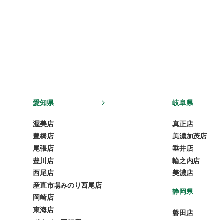
愛知県
岐阜県
渥美店
真正店
豊橋店
美濃加茂店
尾張店
垂井店
豊川店
輪之内店
西尾店
美濃店
産直市場みのり西尾店
静岡県
岡崎店
東海店
磐田店