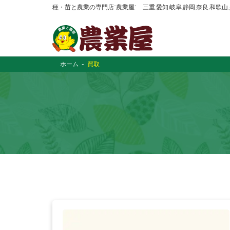
種・苗と農業の専門店“農業屋” 三重,愛知,岐阜,静岡,奈良,和歌
ホーム
買取