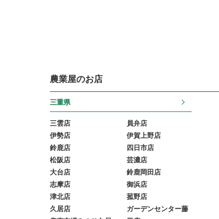
農業屋のお店
三重県
三雲店
員弁店
伊勢店
伊賀上野店
鈴鹿店
四日市店
松阪店
芸濃店
大台店
鈴鹿岡田店
志摩店
御浜店
津北店
菰野店
久居店
ガーデンセンター藤