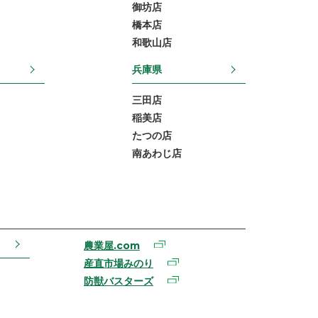
御坊店
橋本店
和歌山店
兵庫県
三田店
稲美店
たつの店
南あわじ店
農業屋.com
産直市場みのり
防獣バスターズ