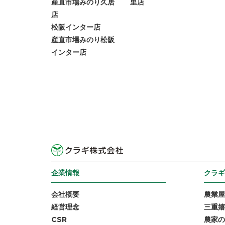
産直市場みのり久居
里店
店
松阪インター店
産直市場みのり松阪
インター店
企業情報
クラギ
会社概要
農業屋
経営理念
三重嬉
CSR
農家の