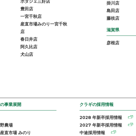
ポタジェ三好店
掛川店
豊田店
島田店
一宮千秋店
藤枝店
産直市場みのり一宮千秋
滋賀県
店
春日井店
彦根店
阿久比店
犬山店
の事業展開
クラギの採用情報
2028 年新卒採用情報
野農場
2027 年新卒採用情報
産直市場 みのり
中途採用情報