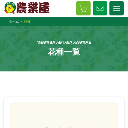
ホーム
花種
%E8%8A%B1%E7%A8%AE
花種一覧