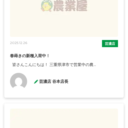
2025.12.26
芸濃店
春蒔きの新種入荷中！
皆さんこんにちは！ 三重県津市で営業中の農...
芸濃店 谷本店長