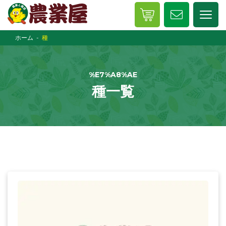
ホーム
種
%E7%A8%AE
種一覧