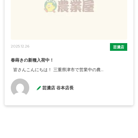
2025.12.26
芸濃店
春蒔きの新種入荷中！
皆さんこんにちは！ 三重県津市で営業中の農...
芸濃店 谷本店長