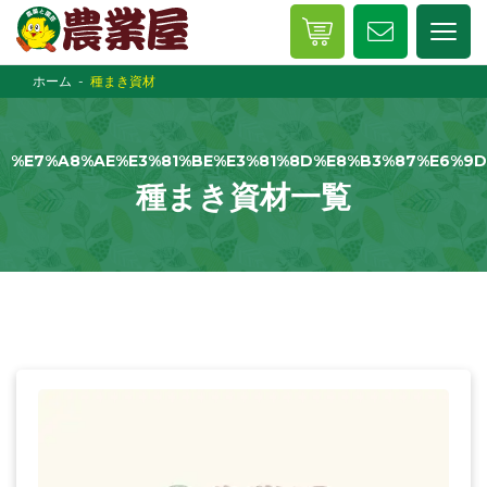
ホーム
種まき資材
%E7%A8%AE%E3%81%BE%E3%81%8D%E8%B3%87%E6%9
種まき資材一覧