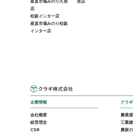
産直市場みのり久居
里店
店
松阪インター店
産直市場みのり松阪
インター店
企業情報
クラギ
会社概要
農業屋
経営理念
三重嬉
CSR
農家の