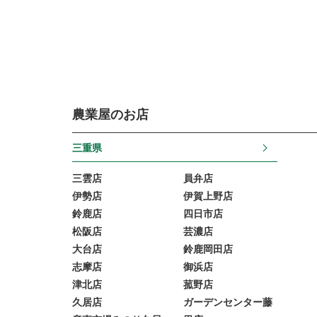
農業屋のお店
三重県
三雲店
員弁店
伊勢店
伊賀上野店
鈴鹿店
四日市店
松阪店
芸濃店
大台店
鈴鹿岡田店
志摩店
御浜店
津北店
菰野店
久居店
ガーデンセンター藤