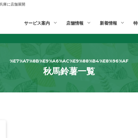
山,兵庫に店舗展開
サービス案内
店舗情報
新着情報
特
%E7%A7%8B%E9%A6%AC%E9%88%B4%E8%96%AF
秋馬鈴薯一覧