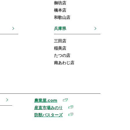
御坊店
橋本店
和歌山店
兵庫県
三田店
稲美店
たつの店
南あわじ店
農業屋.com
産直市場みのり
防獣バスターズ