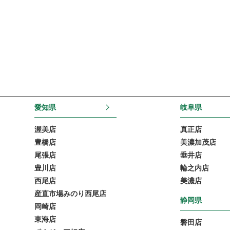
愛知県
岐阜県
渥美店
真正店
豊橋店
美濃加茂店
尾張店
垂井店
豊川店
輪之内店
西尾店
美濃店
産直市場みのり西尾店
静岡県
岡崎店
東海店
磐田店