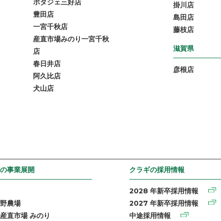
ポタジェ三好店
掛川店
豊田店
島田店
一宮千秋店
藤枝店
産直市場みのり一宮千秋
滋賀県
店
春日井店
彦根店
阿久比店
犬山店
の事業展開
クラギの採用情報
2028 年新卒採用情報
野農場
2027 年新卒採用情報
産直市場 みのり
中途採用情報