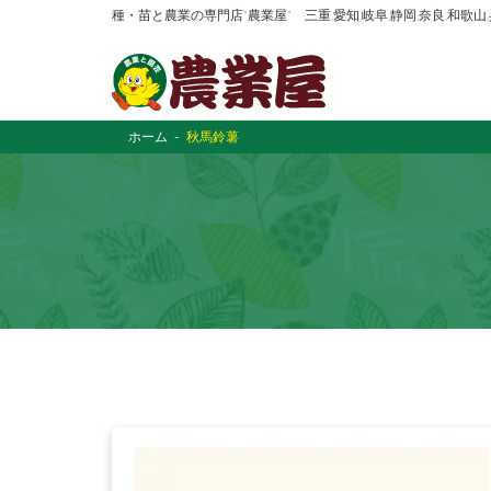
種・苗と農業の専門店“農業屋” 三重,愛知,岐阜,静岡,奈良,和歌
ホーム
秋馬鈴薯