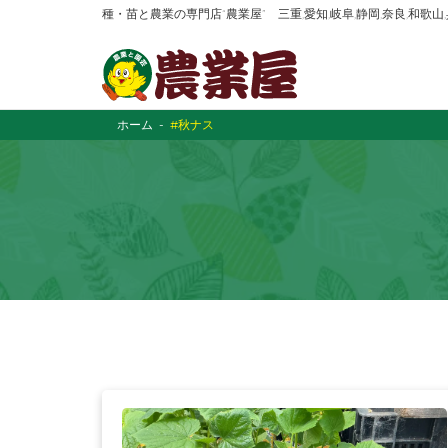
種・苗と農業の専門店“農業屋” 三重,愛知,岐阜,静岡,奈良,和歌
ホーム
#秋ナス