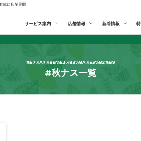
山,兵庫に店舗展開
サービス案内
店舗情報
新着情報
特
%E7%A7%8B%E3%83%8A%E3%82%B9
#秋ナス一覧