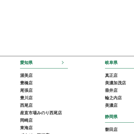
愛知県
岐阜県
渥美店
真正店
豊橋店
美濃加茂店
尾張店
垂井店
豊川店
輪之内店
西尾店
美濃店
産直市場みのり西尾店
静岡県
岡崎店
東海店
磐田店