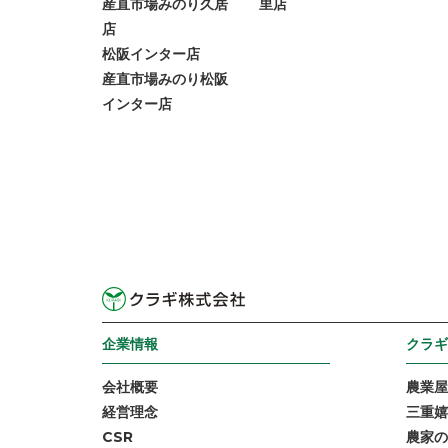
産直市場みのり久居
里店
店
松阪インター店
産直市場みのり松阪
インター店
企業情報
クラギ
会社概要
農業屋
経営理念
三重嬉
CSR
農家の