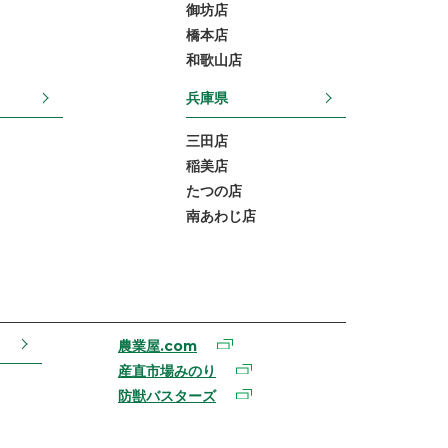
御坊店
橋本店
和歌山店
兵庫県
三田店
稲美店
たつの店
南あわじ店
農業屋.com
産直市場みのり
防獣バスターズ