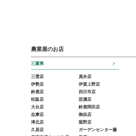
農業屋のお店
三重県
三雲店
員弁店
伊勢店
伊賀上野店
鈴鹿店
四日市店
松阪店
芸濃店
大台店
鈴鹿岡田店
志摩店
御浜店
津北店
菰野店
久居店
ガーデンセンター藤