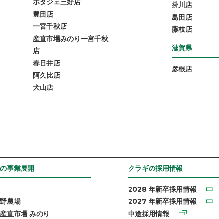
ポタジェ三好店
掛川店
豊田店
島田店
一宮千秋店
藤枝店
産直市場みのり一宮千秋
滋賀県
店
春日井店
彦根店
阿久比店
犬山店
の事業展開
クラギの採用情報
2028 年新卒採用情報
野農場
2027 年新卒採用情報
産直市場 みのり
中途採用情報