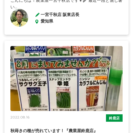
こんにちは！農業屋一宮千秋店です👩‍🌾 最近一段と蒸し暑
い...
一宮千秋店 阪東店長
愛知県
2022.08.16
鈴鹿店
秋蒔きの種が売れています！『農業屋鈴鹿店』