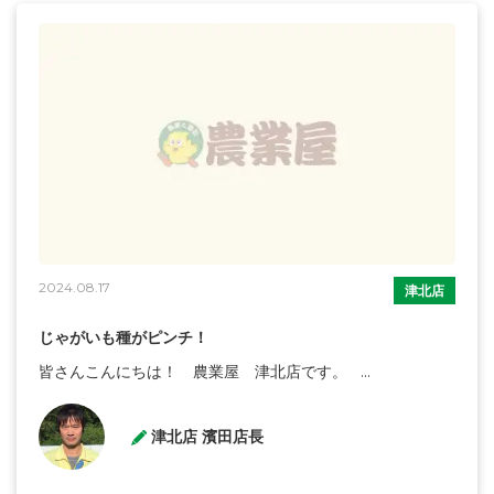
2024.08.17
津北店
じゃがいも種がピンチ！
皆さんこんにちは！ 農業屋 津北店です。 ...
津北店 濱田店長