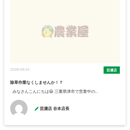
2026.06.24
芸濃店
除草作業なくしませんか！？
みなさんこんにちは😃 三重県津市で営業中の...
芸濃店 谷本店長