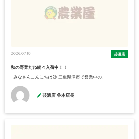
2026.07.10
芸濃店
秋の野菜だね続々入荷中！！
みなさんこんにちは😃 三重県津市で営業中の...
芸濃店 谷本店長