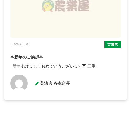
2026.01.06
芸濃店
🎍新年のご挨拶🎍
新年あけましておめでとうございます⛩ 三重...
芸濃店 谷本店長