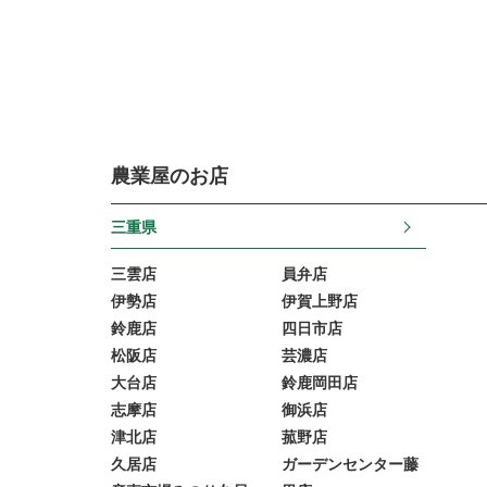
農業屋のお店
三重県
三雲店
員弁店
伊勢店
伊賀上野店
鈴鹿店
四日市店
松阪店
芸濃店
大台店
鈴鹿岡田店
志摩店
御浜店
津北店
菰野店
久居店
ガーデンセンター藤