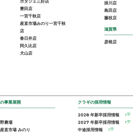
ポタジェ三好店
掛川店
豊田店
島田店
一宮千秋店
藤枝店
産直市場みのり一宮千秋
滋賀県
店
春日井店
彦根店
阿久比店
犬山店
の事業展開
クラギの採用情報
2028 年新卒採用情報
野農場
2027 年新卒採用情報
産直市場 みのり
中途採用情報