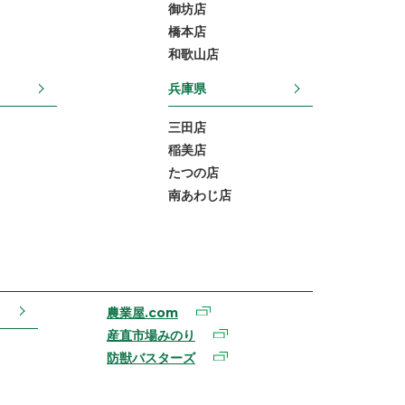
御坊店
橋本店
和歌山店
兵庫県
三田店
稲美店
たつの店
南あわじ店
農業屋.com
産直市場みのり
防獣バスターズ