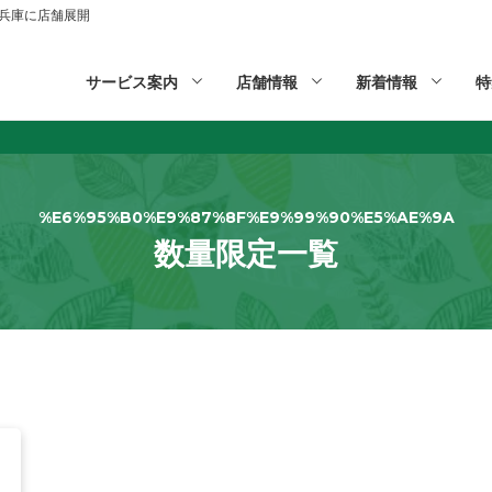
山,兵庫に店舗展開
サービス案内
店舗情報
新着情報
特
%E6%95%B0%E9%87%8F%E9%99%90%E5%AE%9A
数量限定一覧