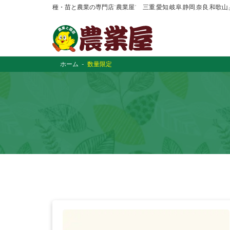
種・苗と農業の専門店“農業屋” 三重,愛知,岐阜,静岡,奈良,和歌
ホーム
数量限定