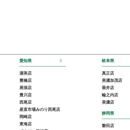
愛知県
岐阜県
渥美店
真正店
豊橋店
美濃加茂店
尾張店
垂井店
豊川店
輪之内店
西尾店
美濃店
産直市場みのり西尾店
静岡県
岡崎店
東海店
磐田店