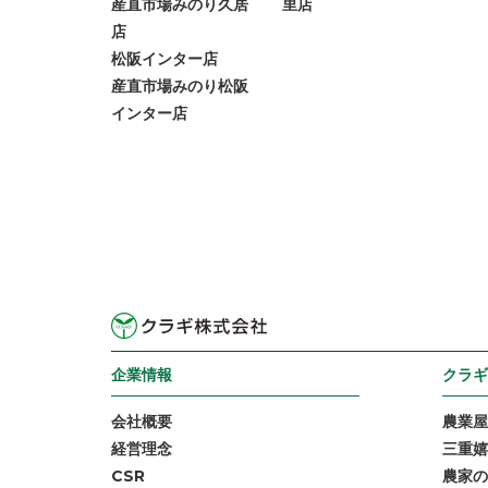
産直市場みのり久居
里店
店
松阪インター店
産直市場みのり松阪
インター店
企業情報
クラギ
会社概要
農業屋
経営理念
三重嬉
CSR
農家の