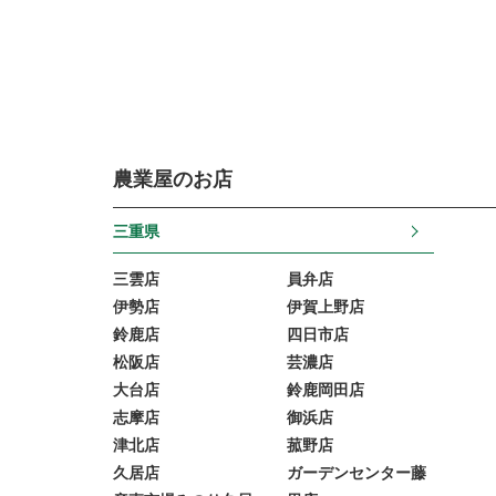
農業屋のお店
三重県
三雲店
員弁店
伊勢店
伊賀上野店
鈴鹿店
四日市店
松阪店
芸濃店
大台店
鈴鹿岡田店
志摩店
御浜店
津北店
菰野店
久居店
ガーデンセンター藤