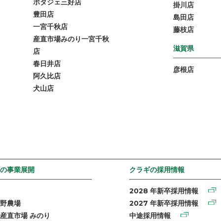
ポタジェ三好店
掛川店
豊田店
島田店
一宮千秋店
藤枝店
産直市場みのり一宮千秋
滋賀県
店
春日井店
彦根店
阿久比店
犬山店
の事業展開
クラギの採用情報
2028 年新卒採用情報
野農場
2027 年新卒採用情報
産直市場 みのり
中途採用情報