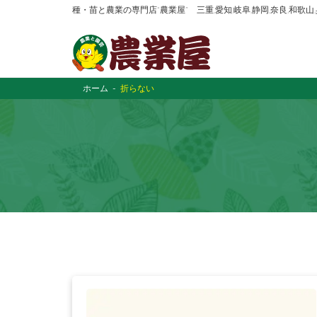
種・苗と農業の専門店“農業屋” 三重,愛知,岐阜,静岡,奈良,和歌
ホーム
折らない