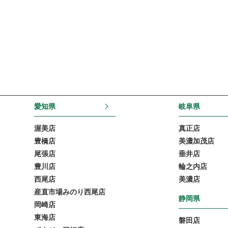
愛知県
岐阜県
渥美店
真正店
豊橋店
美濃加茂店
尾張店
垂井店
豊川店
輪之内店
西尾店
美濃店
産直市場みのり西尾店
静岡県
岡崎店
東海店
磐田店