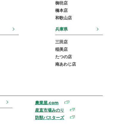
御坊店
橋本店
和歌山店
兵庫県
三田店
稲美店
たつの店
南あわじ店
農業屋.com
産直市場みのり
防獣バスターズ