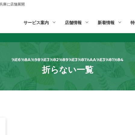
山,兵庫に店舗展開
サービス案内
店舗情報
新着情報
特
%E6%8A%98%E3%82%89%E3%81%AA%E3%81%84
折らない一覧