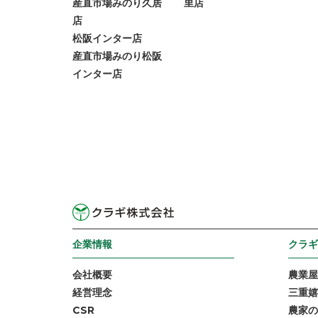
産直市場みのり久居
里店
店
松阪インター店
産直市場みのり松阪
インター店
企業情報
クラギ
会社概要
農業屋
経営理念
三重嬉
CSR
農家の