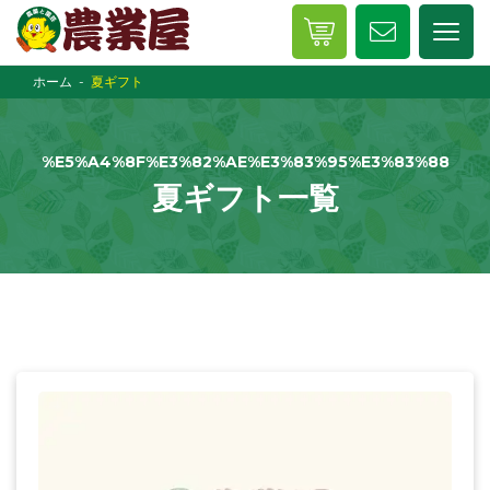
ホーム
夏ギフト
%E5%A4%8F%E3%82%AE%E3%83%95%E3%83%88
夏ギフト一覧