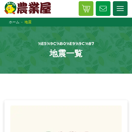
ホーム
地震
%E5%9C%B0%E9%9C%87
地震一覧