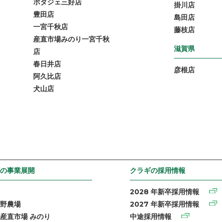
ポタジェ三好店
掛川店
豊田店
島田店
一宮千秋店
藤枝店
産直市場みのり一宮千秋
滋賀県
店
春日井店
彦根店
阿久比店
犬山店
の事業展開
クラギの採用情報
2028 年新卒採用情報
野農場
2027 年新卒採用情報
産直市場 みのり
中途採用情報