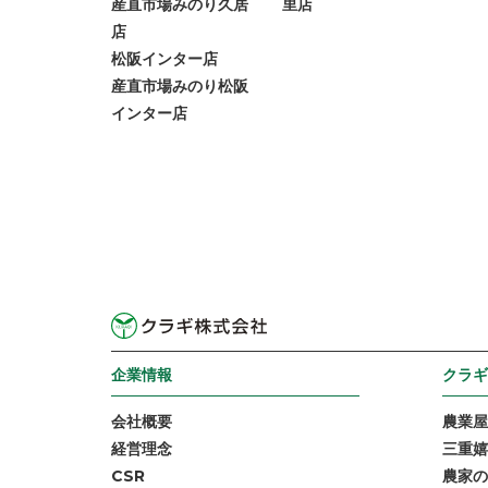
産直市場みのり久居
里店
店
松阪インター店
産直市場みのり松阪
インター店
企業情報
クラギ
会社概要
農業屋
経営理念
三重嬉
CSR
農家の