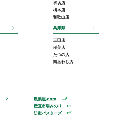
御坊店
橋本店
和歌山店
兵庫県
三田店
稲美店
たつの店
南あわじ店
農業屋.com
産直市場みのり
防獣バスターズ