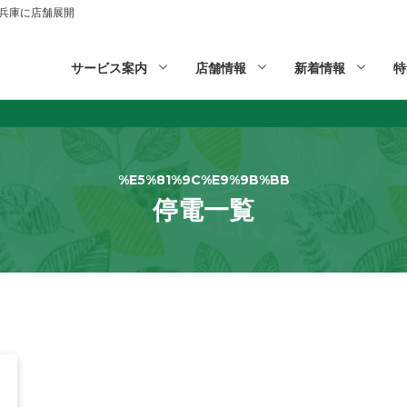
山,兵庫に店舗展開
サービス案内
店舗情報
新着情報
特
%E5%81%9C%E9%9B%BB
停電一覧