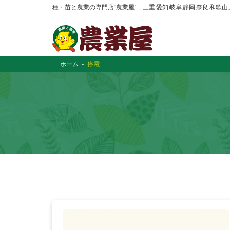
種・苗と農業の専門店“農業屋” 三重,愛知,岐阜,静岡,奈良,和歌
ホーム
停電