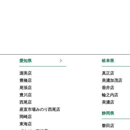
愛知県
岐阜県
渥美店
真正店
豊橋店
美濃加茂店
尾張店
垂井店
豊川店
輪之内店
西尾店
美濃店
産直市場みのり西尾店
静岡県
岡崎店
東海店
磐田店