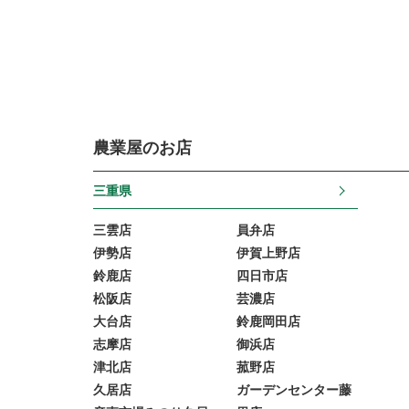
農業屋のお店
三重県
三雲店
員弁店
伊勢店
伊賀上野店
鈴鹿店
四日市店
松阪店
芸濃店
大台店
鈴鹿岡田店
志摩店
御浜店
津北店
菰野店
久居店
ガーデンセンター藤