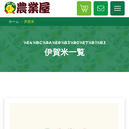
ホーム
伊賀米
%E4%BC%8A%E8%B3%80%E7%B1%B3
伊賀米一覧