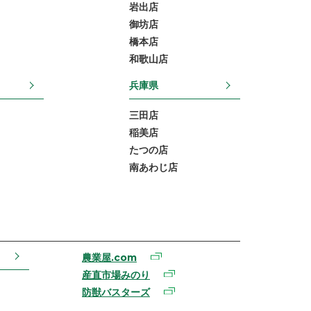
岩出店
御坊店
橋本店
和歌山店
兵庫県
三田店
稲美店
たつの店
南あわじ店
農業屋.com
産直市場みのり
防獣バスターズ