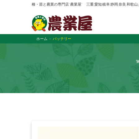
種・苗と農業の専門店“農業屋” 三重,愛知,岐阜,静岡,奈良,和歌
ホーム
バッテリー