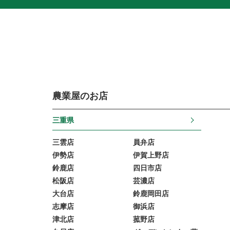
農業屋のお店
三重県
三雲店
員弁店
伊勢店
伊賀上野店
鈴鹿店
四日市店
松阪店
芸濃店
大台店
鈴鹿岡田店
志摩店
御浜店
津北店
菰野店