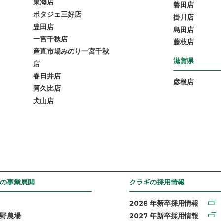
東海店
磐田店
ポタジェ三好店
掛川店
豊田店
島田店
一宮千秋店
藤枝店
産直市場みのり一宮千秋
滋賀県
店
春日井店
彦根店
阿久比店
犬山店
の事業展開
クラギの採用情報
2028 年新卒採用情報
野農場
2027 年新卒採用情報