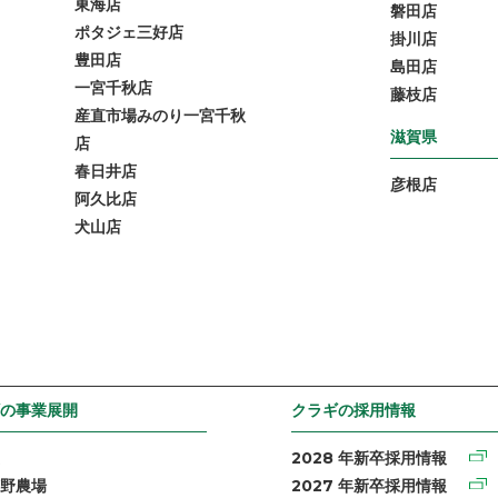
東海店
磐田店
ポタジェ三好店
掛川店
豊田店
島田店
一宮千秋店
藤枝店
産直市場みのり一宮千秋
滋賀県
店
春日井店
彦根店
阿久比店
犬山店
の事業展開
クラギの採用情報
2028 年新卒採用情報
野農場
2027 年新卒採用情報