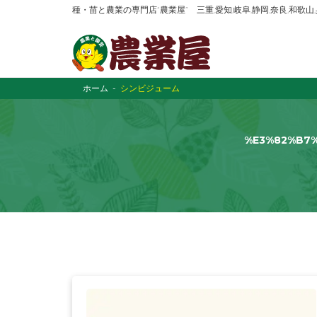
種・苗と農業の専門店“農業屋” 三重,愛知,岐阜,静岡,奈良,和歌
ホーム
シンビジューム
%E3%82%B7