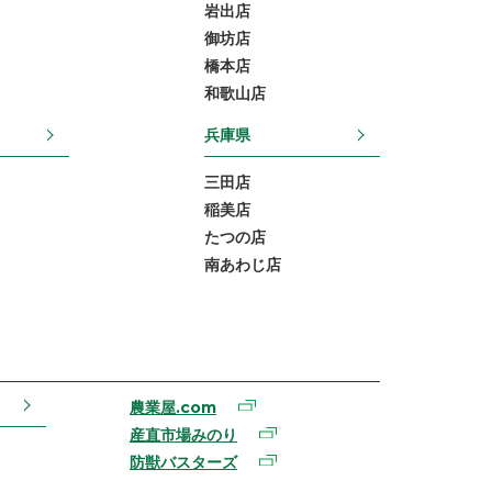
岩出店
御坊店
橋本店
和歌山店
兵庫県
三田店
稲美店
たつの店
南あわじ店
農業屋.com
産直市場みのり
防獣バスターズ