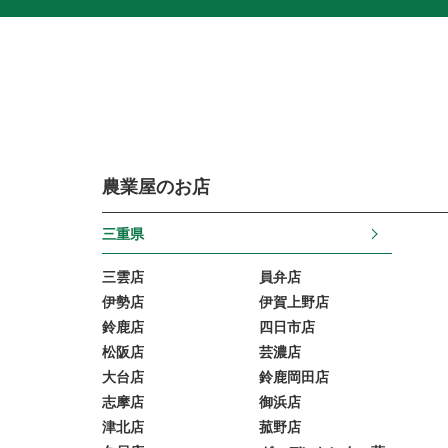
農業屋のお店
三重県
三雲店
員弁店
伊勢店
伊賀上野店
鈴鹿店
四日市店
松阪店
芸濃店
大台店
鈴鹿岡田店
志摩店
御浜店
津北店
菰野店