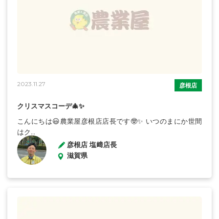
2023.11.27
彦根店
クリスマスコーデ🎄✨
こんにちは😃農業屋彦根店店長です🤓✨ いつのまにか世間
はク...
彦根店 塩﨑店長
滋賀県