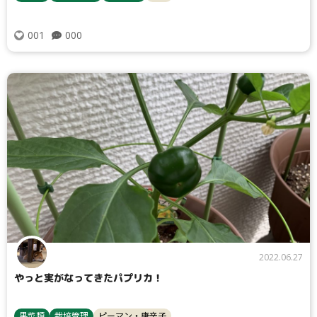
000
001
2022.06.27
やっと実がなってきたパプリカ！
果菜類
栽培管理
ピーマン・唐辛子