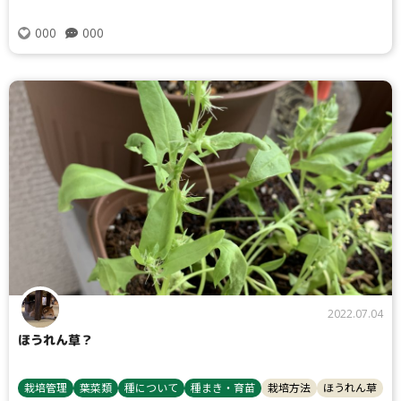
000
000
2022.07.04
ほうれん草？
栽培管理
葉菜類
種について
種まき・育苗
栽培方法
ほうれん草