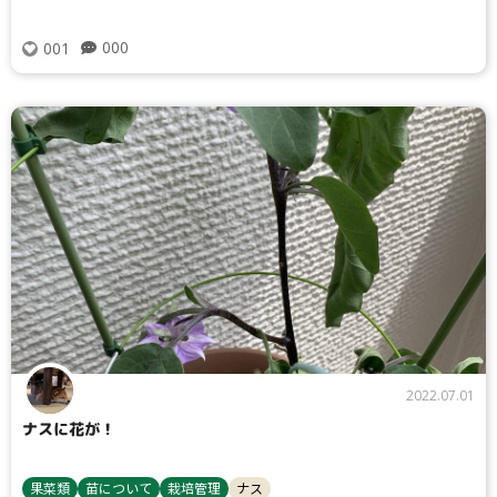
タイプ
000
001
大テーマ
小テーマ
検索
リセット
2022.07.01
ナスに花が！
果菜類
苗について
栽培管理
ナス