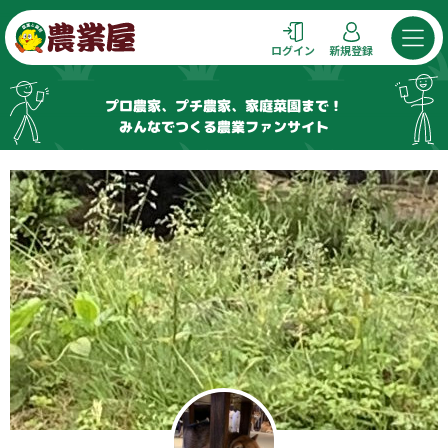
コ
ン
ログイン
新規登録
テ
ン
プロ農家、プチ農家、家庭菜園まで！
ツ
みんなでつくる農業ファンサイト
へ
ス
キ
ッ
プ