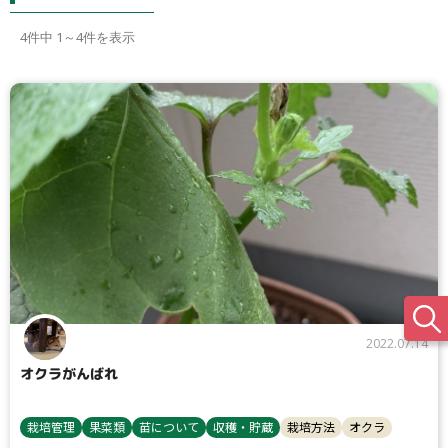
4
件中 1～4件を表示
2022.07.14
オクラがんばれ
栽培管理
果菜類
苗について
収穫・貯蔵
栽培方法
オクラ