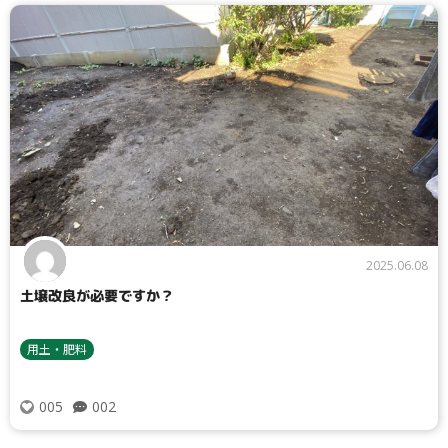
タイプ
大テーマ
2025.06.08
土壌改良が必要ですか？
小テーマ
用土・肥料
002
005