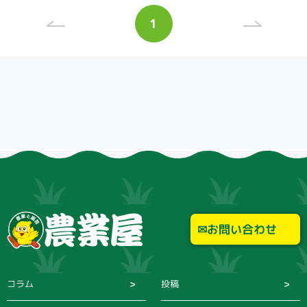
検索
投
1
稿
ペ
ナ
ー
リセット
ビ
ジ
ゲ
ー
シ
ョ
ン
お問い合わせ
コラム
投稿