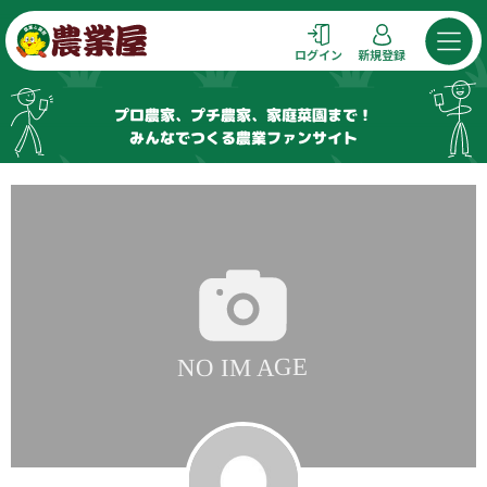
コ
ン
ログイン
新規登録
テ
ン
プロ農家、プチ農家、家庭菜園まで！
ツ
みんなでつくる農業ファンサイト
へ
ス
キ
ッ
プ