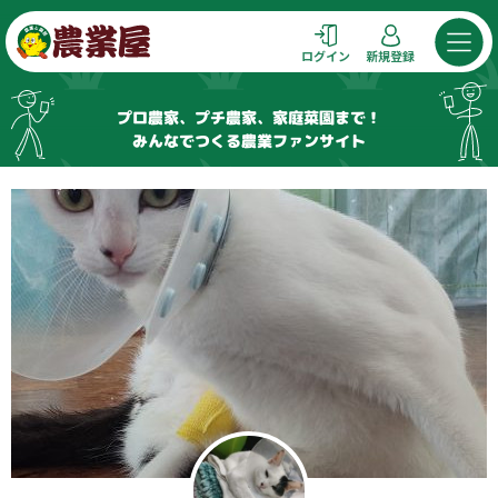
コ
ン
ログイン
新規登録
テ
ン
プロ農家、プチ農家、家庭菜園まで！
ツ
みんなでつくる農業ファンサイト
へ
ス
キ
ッ
プ