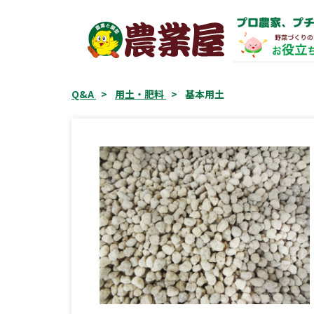
コ
プロ農家、プチ
ン
テ
ン
ツ
Q&A
>
用土・肥料
>
基本用土
へ
ス
キ
ッ
プ