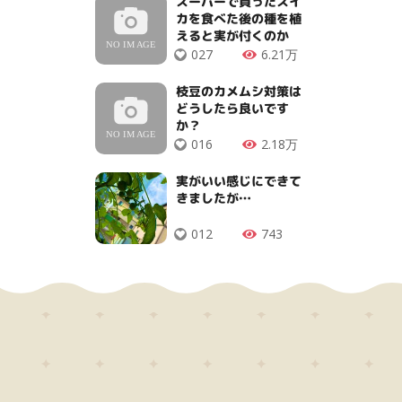
スーパーで買ったスイ
カを食べた後の種を植
えると実が付くのか
027
6.21万
枝豆のカメムシ対策は
どうしたら良いです
か？
016
2.18万
実がいい感じにできて
きましたが…
012
743