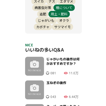
スイカ
ナス
エダマメ
病害虫対策
種について
追肥
用土・肥料
じゃがいも
オクラ
カボチャ
サツマイモ
NICE
いいねの多いQ&A
じゃがいもの後作は何
がおすすめですか？
081
11.0万
玉ねぎの後作
043
6.44万