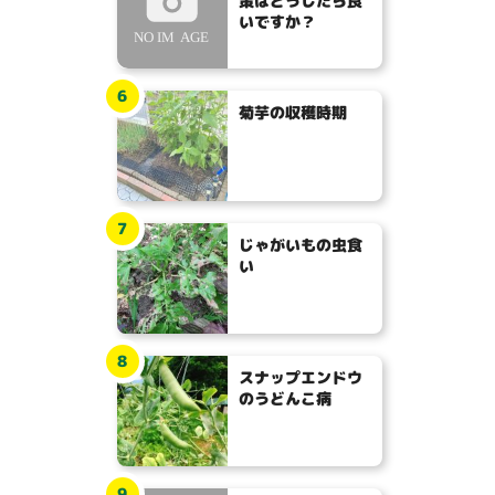
策はどうしたら良
いですか？
6
菊芋の収穫時期
7
じゃがいもの虫食
い
8
スナップエンドウ
のうどんこ病
9