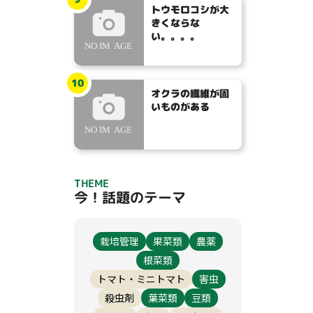
トウモロコシが大
きくならな
い。。。。
10
オクラの繊維が固
いものがある
THEME
今！話題のテーマ
栽培管理
果菜類
農薬
根菜類
トマト・ミニトマト
害虫
殺虫剤
葉菜類
豆類