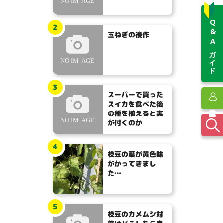
Q&Aガイド
2
玉ねぎの後作
3
スーパーで買った
スイカを食べた後
の種を植えると実
が付くのか
4
枝豆の葉が黄色味
がかってきまし
た…
5
枝豆のカメムシ対