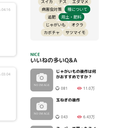
スイカ
ナス
エダマメ
病害虫対策
種について
.04.16
追肥
用土・肥料
じゃがいも
オクラ
カボチャ
サツマイモ
NICE
いいねの多いQ&A
じゃがいもの後作は何
.03.04
がおすすめですか？
081
11.0万
玉ねぎの後作
043
6.43万