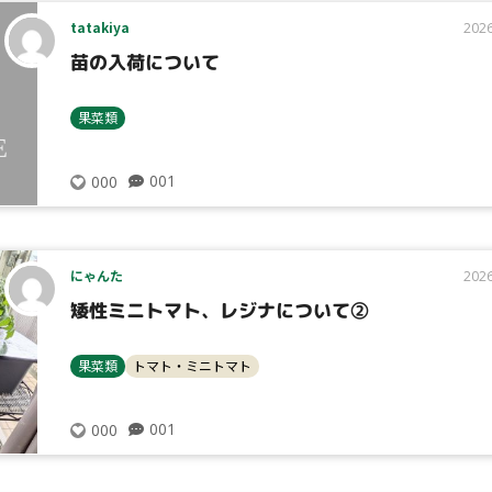
tatakiya
2026
苗の入荷について
果菜類
001
000
にゃんた
2026
タイプ
矮性ミニトマト、レジナについて②
果菜類
トマト・ミニトマト
果菜類
大テーマ
001
000
小テーマ