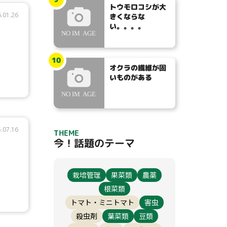
トウモロコシが大
.01.26
きくならな
い。。。。
10
オクラの繊維が固
いものがある
.07.16
THEME
今！話題のテーマ
栽培管理
果菜類
農薬
根菜類
トマト・ミニトマト
害虫
殺虫剤
葉菜類
豆類