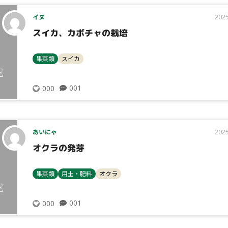
イヌ
2025
スイカ、カボチャの栽培
果菜類
スイカ
001
000
あいにゃ
2025
オクラの発芽
果菜類
用土・肥料
オクラ
001
000