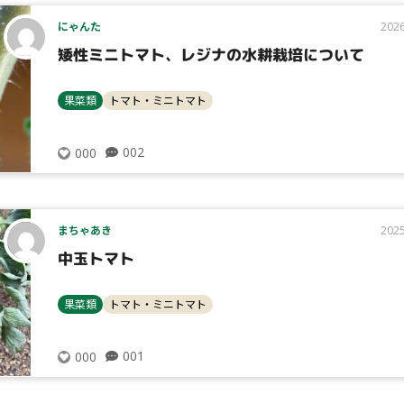
にゃんた
2026
矮性ミニトマト、レジナの水耕栽培について
検索
果菜類
トマト・ミニトマト
002
000
リセット
まちゃあき
2025
中玉トマト
果菜類
トマト・ミニトマト
001
000