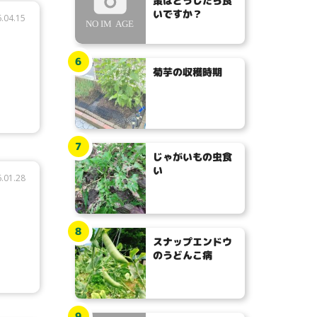
策はどうしたら良
いですか？
.04.15
6
菊芋の収穫時期
7
じゃがいもの虫食
い
.01.28
8
スナップエンドウ
のうどんこ病
9