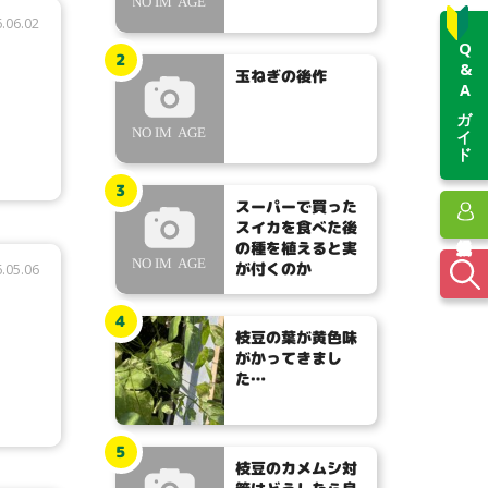
.06.02
Q&Aガイド
2
玉ねぎの後作
3
スーパーで買った
スイカを食べた後
の種を植えると実
が付くのか
.05.06
4
枝豆の葉が黄色味
がかってきまし
た…
5
枝豆のカメムシ対