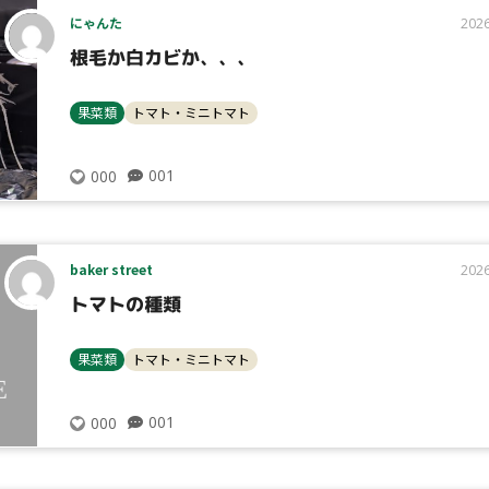
にゃんた
2026
根毛か白カビか、、、
果菜類
トマト・ミニトマト
001
000
baker street
2026
トマトの種類
果菜類
トマト・ミニトマト
001
000