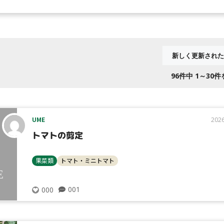
96
件中 1～30
UME
2026
トマトの剪定
果菜類
トマト・ミニトマト
001
000