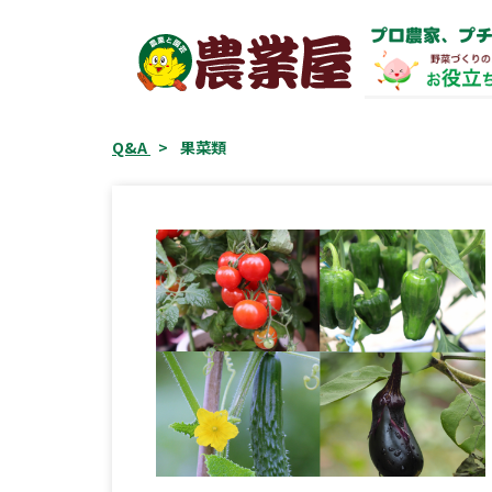
コ
プロ農家、プチ
ン
テ
ン
ツ
Q&A
>
果菜類
へ
ス
キ
ッ
プ