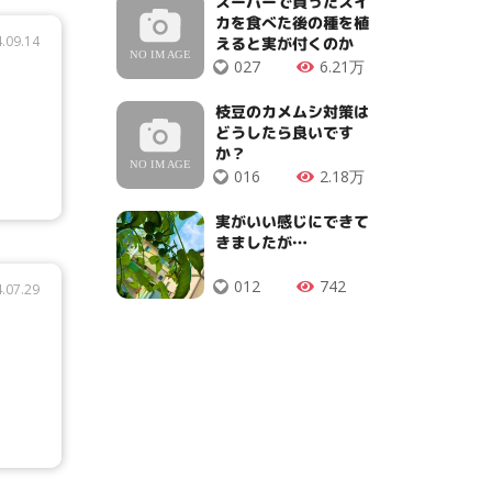
スーパーで買ったスイ
カを食べた後の種を植
.09.14
えると実が付くのか
027
6.21万
枝豆のカメムシ対策は
どうしたら良いです
か？
016
2.18万
実がいい感じにできて
きましたが…
012
742
.07.29