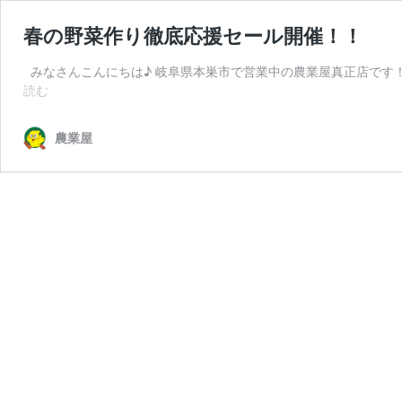
春の野菜作り徹底応援セール開催！！
みなさんこんにちは♪ 岐阜県本巣市で営業中の農業屋真正店です
春
読む
の
野
農業屋
菜
作
り
徹
底
応
援
セ
ー
ル
開
催！！